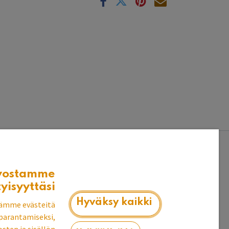
vostamme
tyisyyttäsi
Hyväksy kaikki
ämme evästeitä
parantamiseksi,