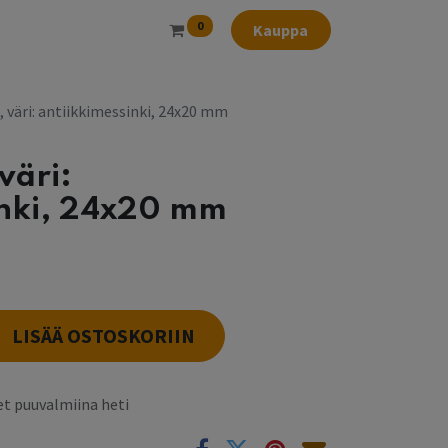
0
Kauppa
, väri: antiikkimessinki, 24x20 mm
väri:
inki, 24x20 mm
LISÄÄ OSTOSKORIIN
t puuvalmiina heti
k