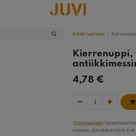
lisää
Kaikki tuotteet
Kierrenuppi
Kierrenuppi, 
antiikkimess
4,78
€
Toimitusehdot
Varastotuottee
mukaan, pintakäsittely 5~6 v