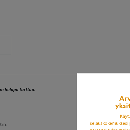
on helppo tarttua.
Ar
yksi
Käyt
selauskokemuksesi 
tin.