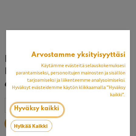
Arvostamme yksityisyyttäsi
KartanoBellman -tuoli,
Käytämme evästeitä selauskokemuksesi
pyökkiä
parantamiseksi, personoitujen mainosten ja sisällön
tarjoamiseksi ja liikenteemme analysoimiseksi.
636,65
€
Hyväksyt evästeidemme käytön klikkaamalla ”Hyväksy
kaikki”.
Hyväksy kaikki
LISÄÄ OSTOSKORIIN
Hylkää Kaikki