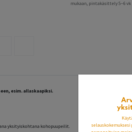
mukaan, pintakäsittely 5~6 v
en, esim. allaskaapiksi.
Ar
yksi
Käyt
selauskokemuksesi 
peana yksityiskohtana kohopuupeilit.