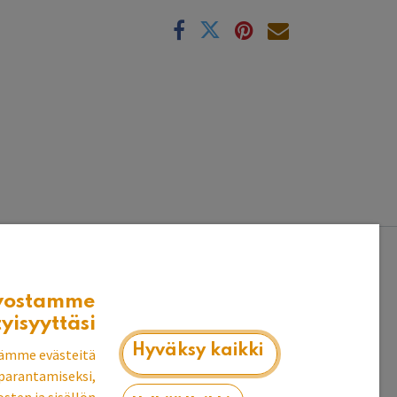
k
vostamme
tyisyyttäsi
Hyväksy kaikki
ämme evästeitä
parantamiseksi,