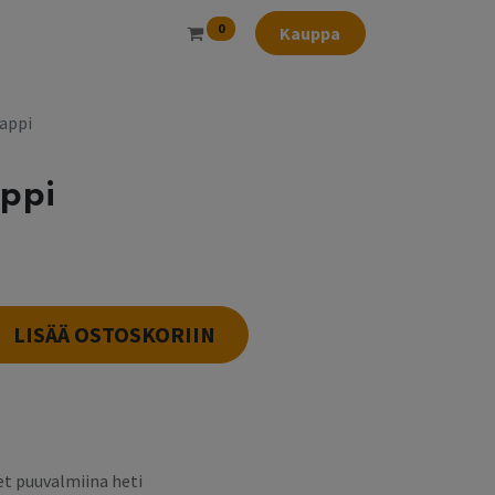
0
Kauppa
appi
ppi
LISÄÄ OSTOSKORIIN
t puuvalmiina heti