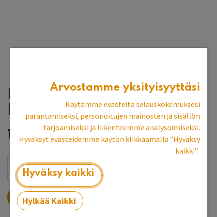
Arvostamme yksityisyyttäsi
Koivujalka, 12 cm,
Käytämme evästeitä selauskokemuksesi
keskimalli
parantamiseksi, personoitujen mainosten ja sisällön
tarjoamiseksi ja liikenteemme analysoimiseksi.
11,95
€
Hyväksyt evästeidemme käytön klikkaamalla ”Hyväksy
kaikki”.
Hyväksy kaikki
LISÄÄ OSTOSKORIIN
Hylkää Kaikki