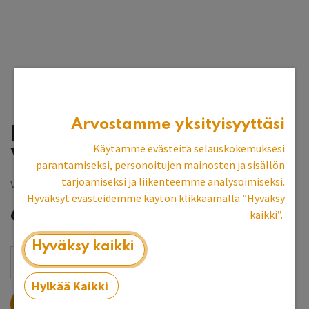
Arvostamme yksityisyyttäsi
Pyöreä sohvapöytä
Käytämme evästeitä selauskokemuksesi
Vihreä/Mahonki
parantamiseksi, personoitujen mainosten ja sisällön
tarjoamiseksi ja liikenteemme analysoimiseksi.
Vantaan myymälän esittelykpl
Hyväksyt evästeidemme käytön klikkaamalla ”Hyväksy
636,65
€
999,00
€
kaikki”.
Hyväksy kaikki
Hylkää Kaikki
LISÄÄ OSTOSKORIIN