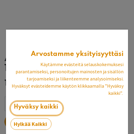
Arvostamme yksityisyyttäsi
Avohylly+komuutti,
Käytämme evästeitä selauskokemuksesi
100x42x210/218cm
parantamiseksi, personoitujen mainosten ja sisällön
tarjoamiseksi ja liikenteemme analysoimiseksi.
1 505,18
€
Hyväksyt evästeidemme käytön klikkaamalla ”Hyväksy
kaikki”.
Hyväksy kaikki
LISÄÄ OSTOSKORIIN
Hylkää Kaikki