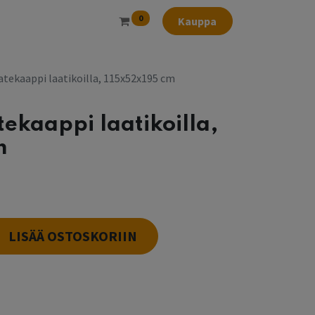
0
Kauppa
atekaappi laatikoilla, 115x52x195 cm
ekaappi laatikoilla,
m
LISÄÄ OSTOSKORIIN