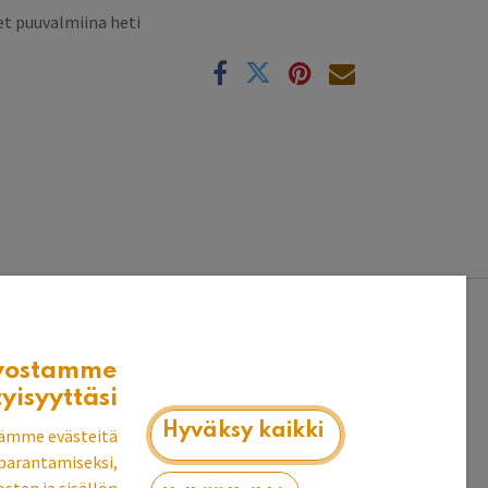
t puuvalmiina heti
k
vostamme
195 cm koivua ja 1-ovi kaappi laatikoilla
tyisyyttäsi
Hyväksy kaikki
ämme evästeitä
parantamiseksi,