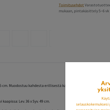
Toimitusehdot
Varastotuottee
mukaan, pintakäsittely 5~6 v
Ar
195 cm. Muodostuu kahdesta erillisestä kaapista: 2-ovi kaappi 75x52x
yksi
Käyt
i kaapissa: Lev. 36 x Syv. 49 cm.
selauskokemuksesi 