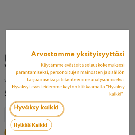
Arvostamme yksityisyyttäsi
Puolipyöreä pöytä
Käytämme evästeitä selauskokemuksesi
Veronanharmaa
parantamiseksi, personoitujen mainosten ja sisällön
tarjoamiseksi ja liikenteemme analysoimiseksi.
Vantaan myymälän esittelykpl
Hyväksyt evästeidemme käytön klikkaamalla ”Hyväksy
556,97
€
kaikki”.
Hyväksy kaikki
Hylkää Kaikki
LISÄÄ OSTOSKORIIN