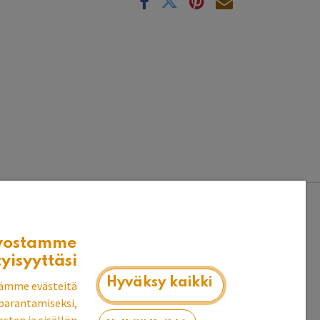
vostamme
tyisyyttäsi
Hyväksy kaikki
ämme evästeitä
parantamiseksi,
tää pystyyn tai vaakaan. Yhdistä saman värisen