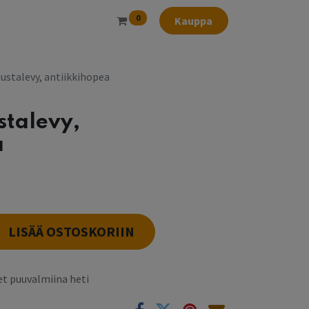
0
Kauppa
ustalevy, antiikkihopea
stalevy,
a
LISÄÄ OSTOSKORIIN
t puuvalmiina heti
k