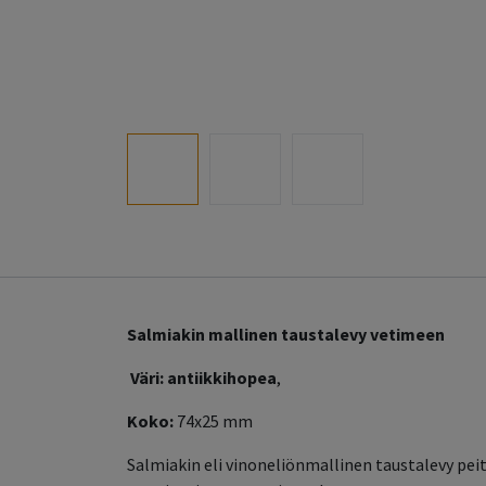
Salmiakin mallinen taustalevy vetimeen
Väri: antiikkihopea
,
Koko:
74x25 mm
Salmiakin eli vinoneliönmallinen taustalevy peitt