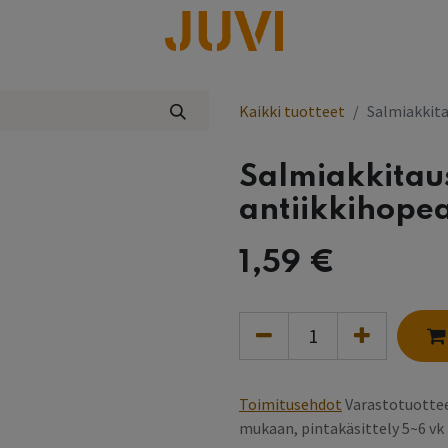
lisää
Kaikki tuotteet
Salmiakkita
Salmiakkitau
antiikkihope
1,59
€
Toimitusehdot
Varastotuottee
mukaan, pintakäsittely 5~6 v