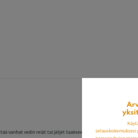
Ar
yksi
Käyt
selauskokemuksesi 
ää vanhat vedin reiät tai jäljet taakseen. Taustalevyn voi kiinnit