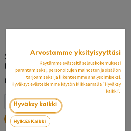
Arvostamme yksityisyyttäsi
Salmiakkitaustalevy,
Käytämme evästeitä selauskokemuksesi
tumma
parantamiseksi, personoitujen mainosten ja sisällön
tarjoamiseksi ja liikenteemme analysoimiseksi.
0,80
€
2,00
€
Hyväksyt evästeidemme käytön klikkaamalla ”Hyväksy
kaikki”.
Hyväksy kaikki
LISÄÄ OSTOSKORIIN
Hylkää Kaikki