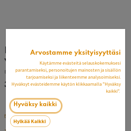
Lamppupöytä,
Arvostamme yksityisyyttäsi
vaaleanharmaa
Käytämme evästeitä selauskokemuksesi
parantamiseksi, personoitujen mainosten ja sisällön
Espoon myymälän esittelykpl
tarjoamiseksi ja liikenteemme analysoimiseksi.
Hyväksyt evästeidemme käytön klikkaamalla ”Hyväksy
373,71
€
kaikki”.
Hyväksy kaikki
Saat ilmoituksen kun tuotetta on jälleen varastossa
Hylkää Kaikki
Toimitusehdot
Varastotuotteet puuvalmiina heti mukaan,