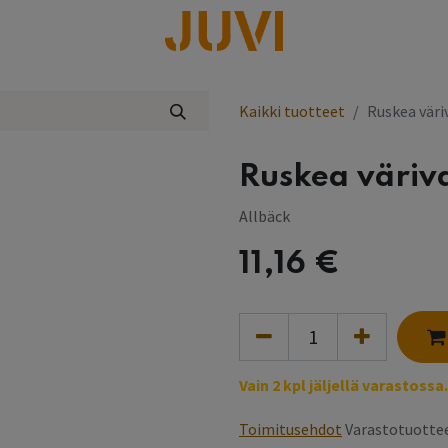
lisää
Kaikki tuotteet
Ruskea väri
Ruskea väriv
Allbäck
11,16
€
Vain 2 kpl jäljellä varastossa.
Toimitusehdot
Varastotuottee