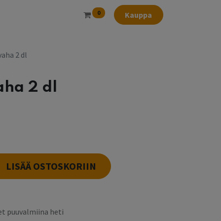
0
Kauppa
vaha 2 dl
aha 2 dl
LISÄÄ OSTOSKORIIN
t puuvalmiina heti