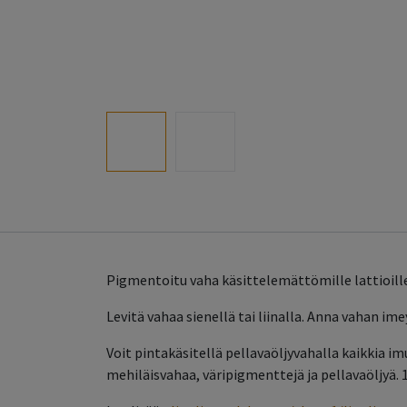
Pigmentoitu vaha käsittelemättömille lattioille
Levitä vahaa sienellä tai liinalla. Anna vahan im
Voit pintakäsitellä pellavaöljyvahalla kaikkia imu
mehiläisvahaa, väripigmenttejä ja pellavaöljyä. 1