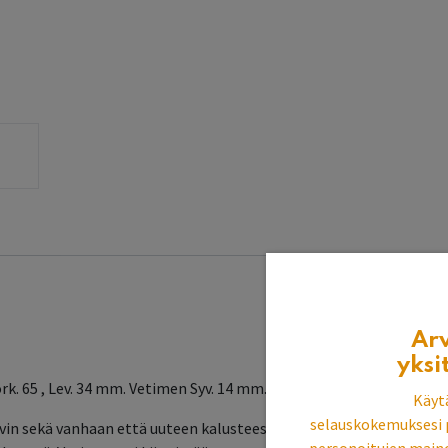
Ar
yksi
k. 65 , Lev. 34 mm. Vetimen Syv. 14 mm.
Käyt
selauskokemuksesi 
vin sekä vanhaan että uuteen kalusteeseen. Taustalevy peittää vanh