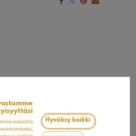
vostamme
tyisyyttäsi
Hyväksy kaikki
ämme evästeitä
parantamiseksi,
at vedin reiät tai jäljet taakseen. Vedin