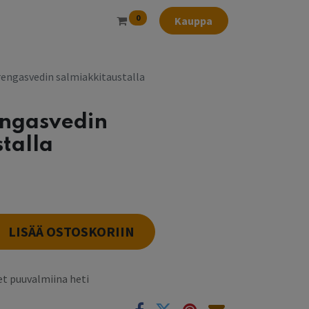
0
Kauppa
-rengasvedin salmiakkitaustalla
engasvedin
talla
LISÄÄ OSTOSKORIIN
t puuvalmiina heti
k