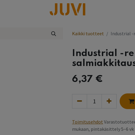
lisää
Kaikki tuotteet
Industrial 
Industrial -r
salmiakkitaus
6,37
€
Toimitusehdot
Varastotuottee
mukaan, pintakäsittely 5~6 v