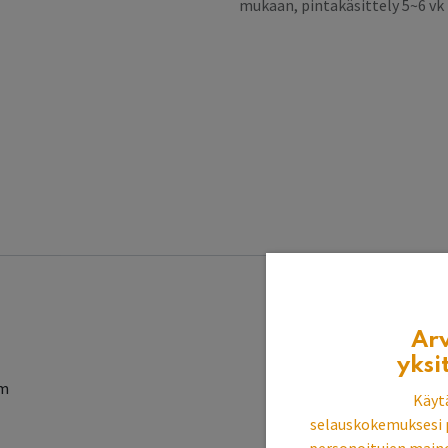
mukaan, pintakäsittely 5~6 v
Ar
yksi
cm
Käyt
selauskokemuksesi 