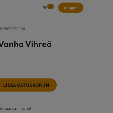
0
Kauppa
i Vanha Vihreä
 Vanha Vihreä
l
LISÄÄ OSTOSKORIIN
t puuvalmiina heti