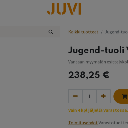
lisää
Kaikki tuotteet
Jugend-tuol
Jugend-tuoli
Vantaan myymälän esittelykp
238,25
€
Vain 4 kpl jäljellä varastossa.
Toimitusehdot
Varastotuottee