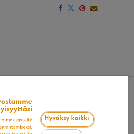
k
vostamme
tyisyyttäsi
Hyväksy kaikki
ämme evästeitä
parantamiseksi,