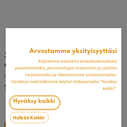
Arvostamme yksityisyyttäsi
Sängynpääty Aalto 105
Käytämme evästeitä selauskokemuksesi
cm, rauta
parantamiseksi, personoitujen mainosten ja sisällön
tarjoamiseksi ja liikenteemme analysoimiseksi.
Poistuva malli, esittelykpl
Hyväksyt evästeidemme käytön klikkaamalla ”Hyväksy
182,47
€
kaikki”.
Hyväksy kaikki
Hylkää Kaikki
LISÄÄ OSTOSKORIIN