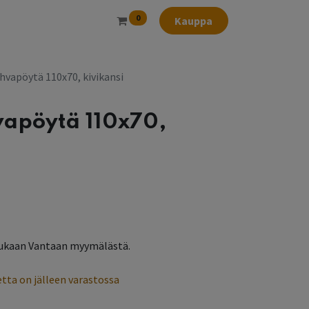
0
Kauppa
hvapöytä 110x70, kivikansi
vapöytä 110x70,
l
ukaan Vantaan myymälästä.
tta on jälleen varastossa