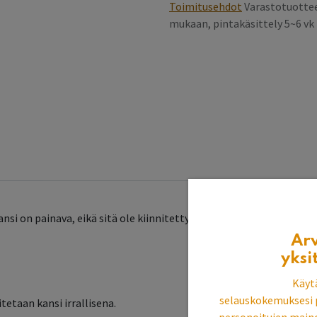
Toimitusehdot
Varastotuottee
mukaan, pintakäsittely 5~6 v
nsi on painava, eikä sitä ole kiinnitetty kehikkoon.
Ar
yksi
Käyt
selauskokemuksesi 
tetaan kansi irrallisena.