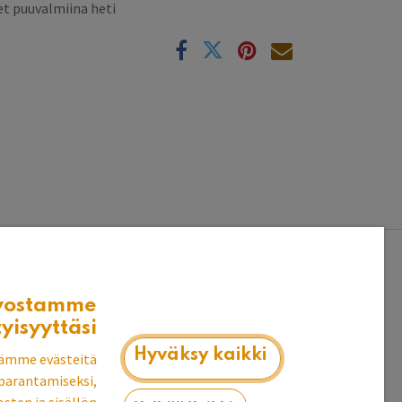
t puuvalmiina heti
k
vostamme
tyisyyttäsi
Hyväksy kaikki
ämme evästeitä
parantamiseksi,