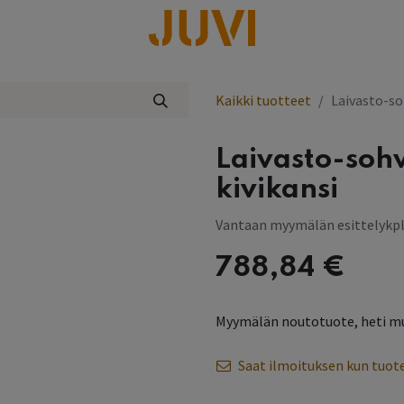
lisää
Kaikki tuotteet
Laivasto-so
Laivasto-soh
kivikansi
Vantaan myymälän esittelykp
788,84
€
Myymälän noutotuote, heti m
Saat ilmoituksen kun tuote