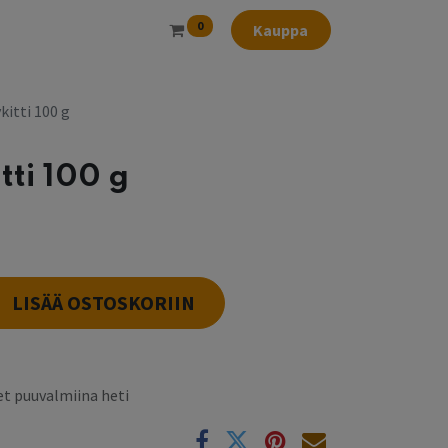
0
Kauppa
kitti 100 g
tti 100 g
LISÄÄ OSTOSKORIIN
t puuvalmiina heti
k