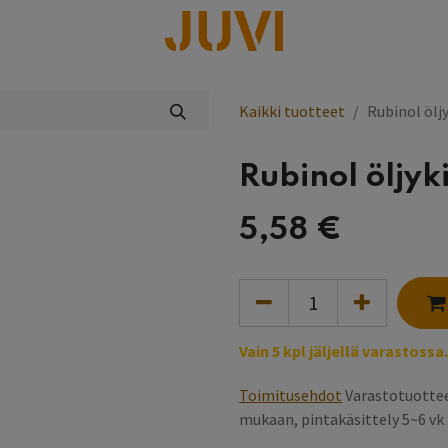
lisää
Kaikki tuotteet
Rubinol öljy
Rubinol öljyki
5,58
€
Vain 5 kpl jäljellä varastossa.
Toimitusehdot
Varastotuottee
mukaan, pintakäsittely 5~6 v