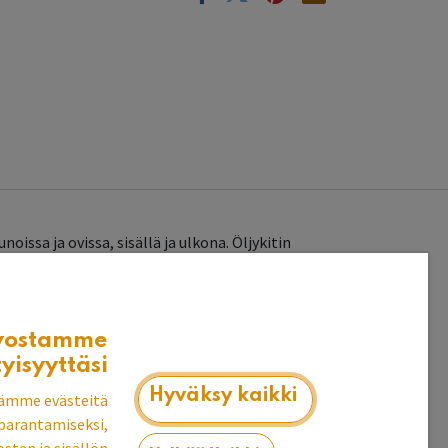
issa ja ovissa, sisällä ja ulkona. Öljykitin
e
vostamme
tyisyyttäsi
Hyväksy kaikki
ämme evästeitä
parantamiseksi,