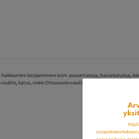
 halkeamien korjaamiseen esim. puulattioissa, huonekaluissa, ikkuno
sisältö, katso, linkki Ottossonin sivulle:
käyttöturvallisuustiedot
Ar
yksi
Käyt
selauskokemuksesi 