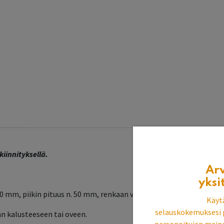
kiinnityksellä.
Ar
yksi
60 mm, piikin pituus n. 50 mm, renkaan vahvuus 8mm
Käyt
selauskokemuksesi 
an kalusteeseen tai oveen.