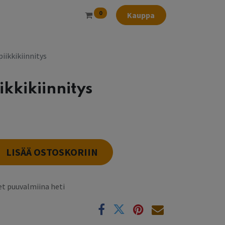
0
Kauppa
iikkikiinnitys
ikkikiinnitys
LISÄÄ OSTOSKORIIN
t puuvalmiina heti
k