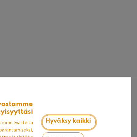
vostamme
tyisyyttäsi
Hyväksy kaikki
ämme evästeitä
parantamiseksi,