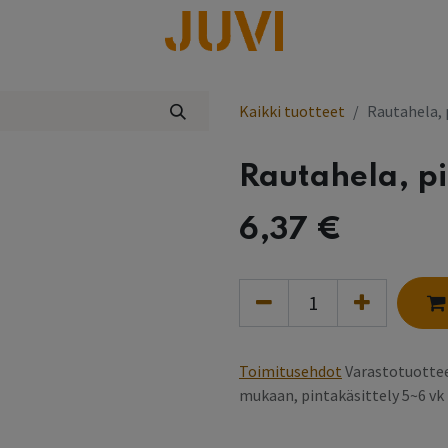
lisää
Kaikki tuotteet
Rautahela, p
Rautahela, pi
6,37
€
Toimitusehdot
Varastotuottee
mukaan, pintakäsittely 5~6 v