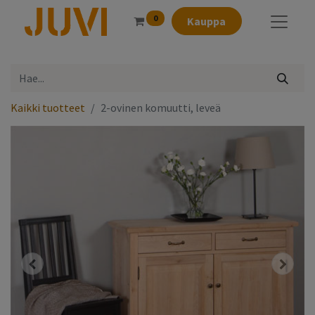
0
Kauppa
Kaikki tuotteet
2-ovinen komuutti, leveä