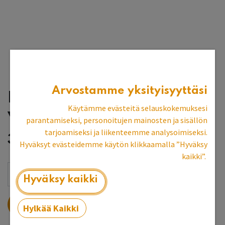
Arvostamme yksityisyyttäsi
Pieni kukkanuppi, väri:
Käytämme evästeitä selauskokemuksesi
valkokulta, 20 mm
parantamiseksi, personoitujen mainosten ja sisällön
tarjoamiseksi ja liikenteemme analysoimiseksi.
3,98
€
Hyväksyt evästeidemme käytön klikkaamalla ”Hyväksy
kaikki”.
Hyväksy kaikki
LISÄÄ OSTOSKORIIN
Hylkää Kaikki