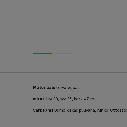
Materiaali:
tervaleppää
Mitat:
lev. 80, syv. 35, kork. 47 cm
Väri:
kansi Osmo kirkas puuvaha, runko: Ottosson