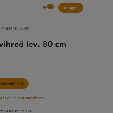
0
Kauppa
 vihreä lev. 80 cm
vihreä lev. 80 cm
sy myymälästä
tta on jälleen varastossa
t puuvalmiina heti