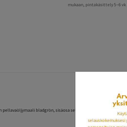
mukaan, pintakäsittely 5~6 v
Ar
yksi
 pellavaöljymaali bladgrön, sisäosa sellakka
Käyt
selauskokemuksesi 