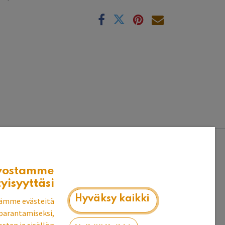
k
vostamme
tyisyyttäsi
Hyväksy kaikki
ämme evästeitä
parantamiseksi,