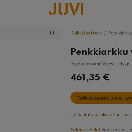
lisää
Kaikki tuotteet
Penkkiarkku
Penkkiarkku 
Espoon myymälän esittelykpl
461,35
€
​Verkkokaupasta loppu, ky
Saat ilmoituksen kun tuote
Toimitusehdot
Varastotuottee