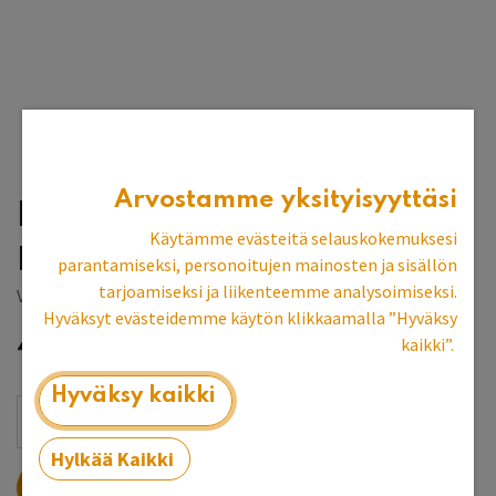
Arvostamme yksityisyyttäsi
Penkki 148 cm,
Käytämme evästeitä selauskokemuksesi
prototyyppi
parantamiseksi, personoitujen mainosten ja sisällön
tarjoamiseksi ja liikenteemme analysoimiseksi.
Vantaan myymälän esittelykpl
Hyväksyt evästeidemme käytön klikkaamalla ”Hyväksy
469,32
€
kaikki”.
Hyväksy kaikki
Hylkää Kaikki
LISÄÄ OSTOSKORIIN