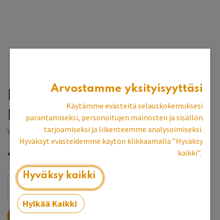
Arvostamme yksityisyyttäsi
Penkki 148 cm,
Käytämme evästeitä selauskokemuksesi
prototyyppi
parantamiseksi, personoitujen mainosten ja sisällön
tarjoamiseksi ja liikenteemme analysoimiseksi.
Vantaan myymälän esittelykpl
Hyväksyt evästeidemme käytön klikkaamalla ”Hyväksy
469,32
€
kaikki”.
Hyväksy kaikki
Hylkää Kaikki
LISÄÄ OSTOSKORIIN