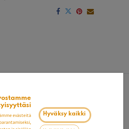
k
vostamme
tyisyyttäsi
Hyväksy kaikki
ämme evästeitä
parantamiseksi,