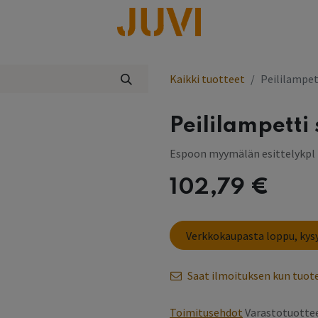
lisää
Kaikki tuotteet
Peililampet
Peililampetti
Espoon myymälän esittelykpl
102,79
€
Verkkokaupasta loppu, ky
Saat ilmoituksen kun tuote
Toimitusehdot
Varastotuottee