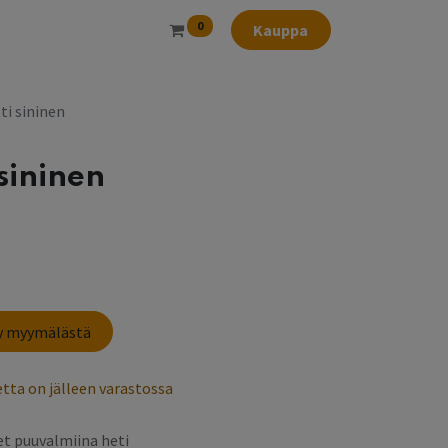
0
Kauppa
ti sininen
 sininen
sy myymälästä
tta on jälleen varastossa
t puuvalmiina heti