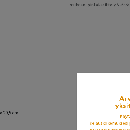
mukaan, pintakäsittely 5~6 v
Ar
yksi
ta 20,5 cm.
Käyt
selauskokemuksesi 