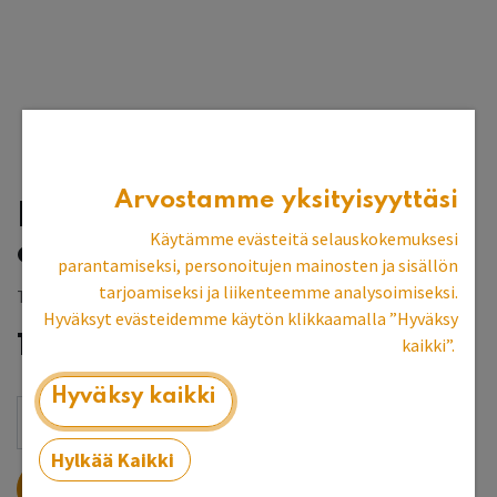
Arvostamme yksityisyyttäsi
Hattuhyllynaulakko, 60
Käytämme evästeitä selauskokemuksesi
cm
parantamiseksi, personoitujen mainosten ja sisällön
tarjoamiseksi ja liikenteemme analysoimiseksi.
Tilaustuote, toimitusaika 4-5 vk
Hyväksyt evästeidemme käytön klikkaamalla ”Hyväksy
194,42
€
kaikki”.
Hyväksy kaikki
Hylkää Kaikki
LISÄÄ OSTOSKORIIN