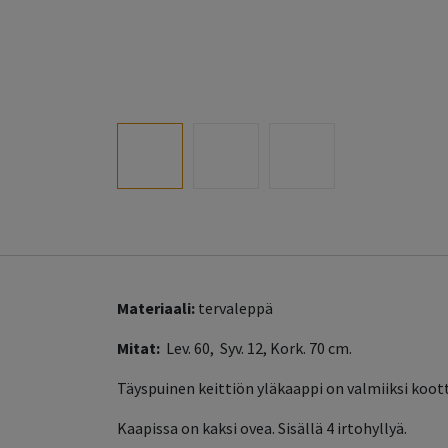
Materiaali:
tervaleppä
Mitat:
Lev. 60, Syv. 12, Kork. 70 cm.
Täyspuinen keittiön yläkaappi on valmiiksi koott
Kaapissa on kaksi ovea. Sisällä 4 irtohyllyä.