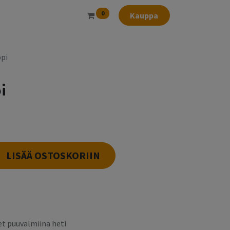
0
Kauppa
pi
i
LISÄÄ OSTOSKORIIN
t puuvalmiina heti