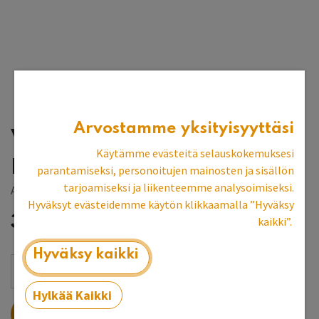
Arvostamme yksityisyyttäsi
Veronanruskea
Käytämme evästeitä selauskokemuksesi
pellavaöljymaali 1L
parantamiseksi, personoitujen mainosten ja sisällön
tarjoamiseksi ja liikenteemme analysoimiseksi.
Allbäck
Hyväksyt evästeidemme käytön klikkaamalla ”Hyväksy
31,87
€
kaikki”.
Hyväksy kaikki
Hylkää Kaikki
LISÄÄ OSTOSKORIIN