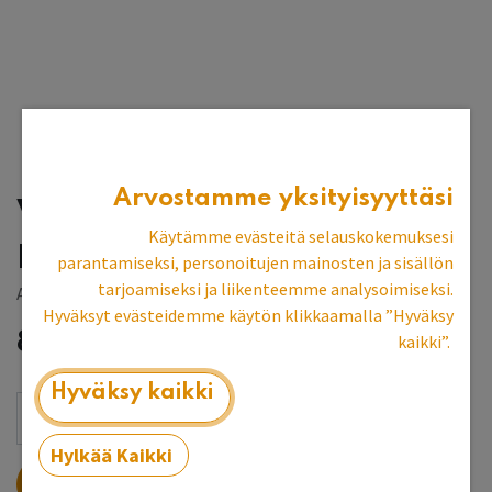
Arvostamme yksityisyyttäsi
Vaniljankeltainen
Käytämme evästeitä selauskokemuksesi
pellavaöljymaali 3 l
parantamiseksi, personoitujen mainosten ja sisällön
tarjoamiseksi ja liikenteemme analysoimiseksi.
Allbäck
Hyväksyt evästeidemme käytön klikkaamalla ”Hyväksy
84,46
€
kaikki”.
Hyväksy kaikki
Hylkää Kaikki
LISÄÄ OSTOSKORIIN