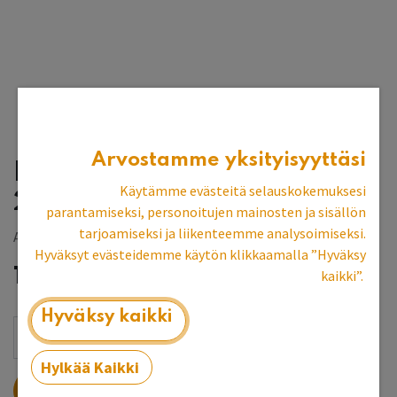
Arvostamme yksityisyyttäsi
Persikka pellavaöljymaali
Käytämme evästeitä selauskokemuksesi
2 dl
parantamiseksi, personoitujen mainosten ja sisällön
tarjoamiseksi ja liikenteemme analysoimiseksi.
Allbäck
Hyväksyt evästeidemme käytön klikkaamalla ”Hyväksy
10,36
€
kaikki”.
Hyväksy kaikki
Hylkää Kaikki
LISÄÄ OSTOSKORIIN