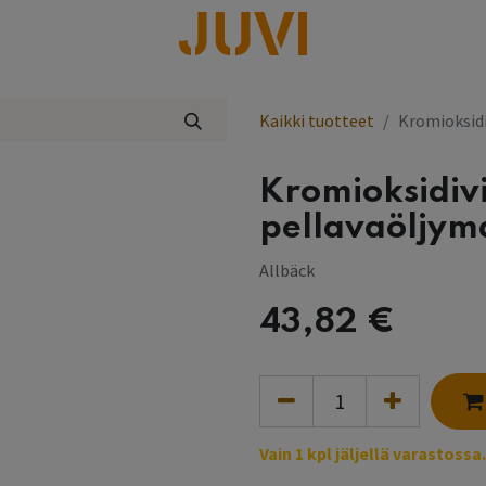
lisää
Kaikki tuotteet
Kromioksidi
Kromioksidiv
pellavaöljyma
Allbäck
43,82
€
Vain 1 kpl jäljellä varastossa.