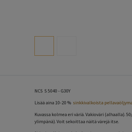
NCS S 5040 - G30Y
Lisää aina 10-20 %
sinkkivalkoista pellavaöljym
Kuvassa kolmea eri väriä. Vakioväri (alhaalla). 50
ylimpänä). Voit sekoittaa näitä värejä itse.