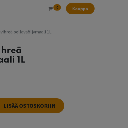
0
Kauppa
vihreä pellavaöljymaali 1L
ihreä
ali 1L
LISÄÄ OSTOSKORIIN