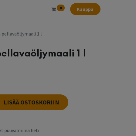
0
Kauppa
 pellavaöljymaali 1 l
ellavaöljymaali 1 l
LISÄÄ OSTOSKORIIN
t puuvalmiina heti