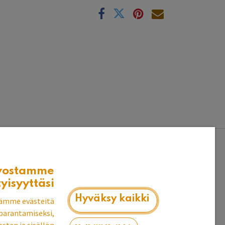
k
vostamme
lyä ja leviä.
tyisyyttäsi
Hyväksy kaikki
ämme evästeitä
parantamiseksi,