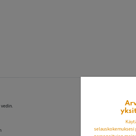
Ar
 vedin.
yksi
Käyt
selauskokemuksesi 
m