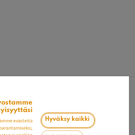
vostamme
tyisyyttäsi
Hyväksy kaikki
ämme evästeitä
parantamiseksi,