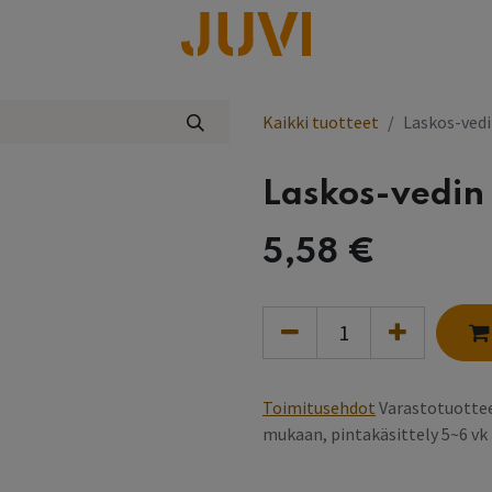
lisää
Kaikki tuotteet
Laskos-ved
Laskos-vedin
5,58
€
Toimitusehdot
Varastotuottee
mukaan, pintakäsittely 5~6 v