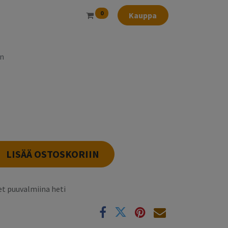
0
Kauppa
in
LISÄÄ OSTOSKORIIN
t puuvalmiina heti
k