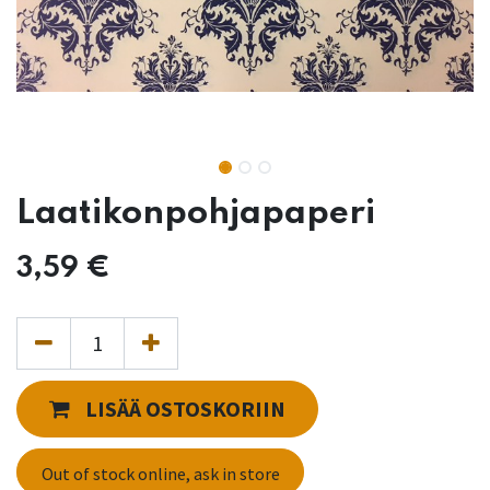
Laatikonpohjapaperi
3,59
€
LISÄÄ OSTOSKORIIN
Out of stock online, ask in store