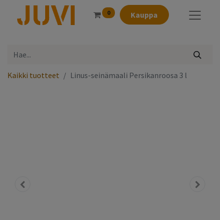
0
Kauppa
Kaikki tuotteet
Linus-seinämaali Persikanroosa 3 l