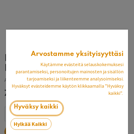
Arvostamme yksityisyyttäsi
Linus-seinämaali
Käytämme evästeitä selauskokemuksesi
Persikanroosa 3 l
parantamiseksi, personoitujen mainosten ja sisällön
tarjoamiseksi ja liikenteemme analysoimiseksi.
Allbäck
Hyväksyt evästeidemme käytön klikkaamalla ”Hyväksy
78,09
€
kaikki”.
Hyväksy kaikki
Hylkää Kaikki
LISÄÄ OSTOSKORIIN