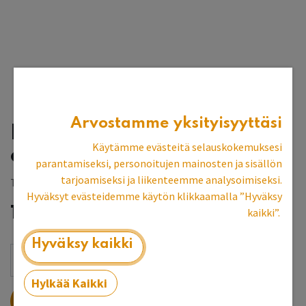
Arvostamme yksityisyyttäsi
Pyöreä sohvapöytä, 120
Käytämme evästeitä selauskokemuksesi
cm
parantamiseksi, personoitujen mainosten ja sisällön
tarjoamiseksi ja liikenteemme analysoimiseksi.
Tilaustuote, toimitusaika 8-10 vk
Hyväksyt evästeidemme käytön klikkaamalla ”Hyväksy
1 235,06
€
kaikki”.
Hyväksy kaikki
Hylkää Kaikki
LISÄÄ OSTOSKORIIN