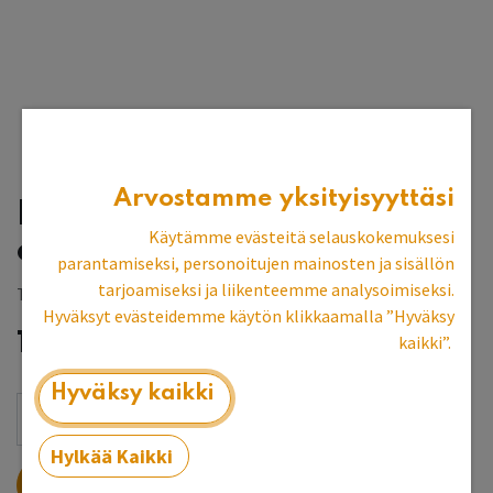
Arvostamme yksityisyyttäsi
Pyöreä sohvapöytä, 100
Käytämme evästeitä selauskokemuksesi
cm
parantamiseksi, personoitujen mainosten ja sisällön
tarjoamiseksi ja liikenteemme analysoimiseksi.
Tilaustuote, toimitusaika 8-10 vk
Hyväksyt evästeidemme käytön klikkaamalla ”Hyväksy
1 155,38
€
kaikki”.
Hyväksy kaikki
Hylkää Kaikki
LISÄÄ OSTOSKORIIN