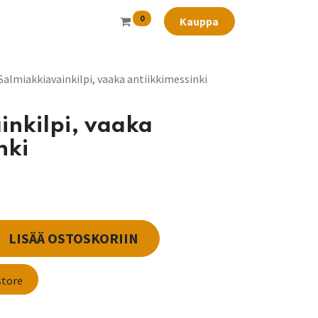
0
Kauppa
Salmiakkiavainkilpi, vaaka antiikkimessinki
inkilpi, vaaka
nki
LISÄÄ OSTOSKORIIN
store