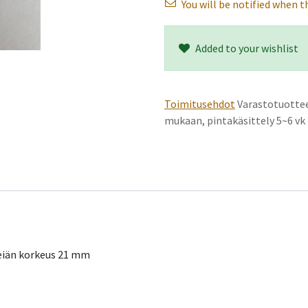
You will be notified when th
Added to your wishlist
Toimitusehdot
Varastotuottee
mukaan, pintakäsittely 5~6 v
reiän korkeus 21 mm