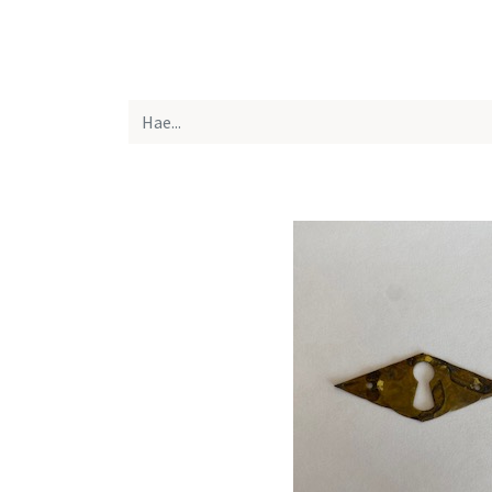
Etusivu
Kaikki tuotteet
Yhteystiedot
Lue 