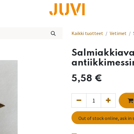
lisää
Kaikki tuotteet
Vetimet
Salmiakkiava
antiikkimessi
5,58
€
Out of stock online, ask in 