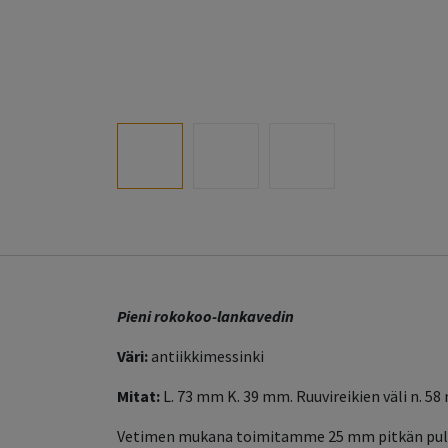
Pieni rokokoo-lankavedin
Väri:
antiikkimessinki
Mitat:
L. 73 mm K. 39 mm. Ruuvireikien väli n. 58
Vetimen mukana toimitamme 25 mm pitkän pul