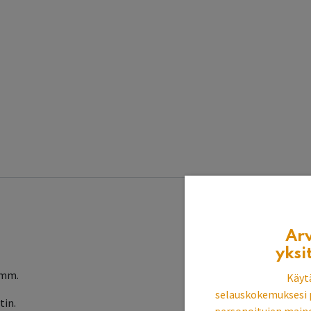
Ar
yksi
 mm.
Käyt
selauskokemuksesi 
tin.