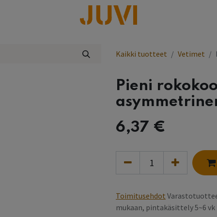
lisää
Kaikki tuotteet
Vetimet
Pieni rokoko
asymmetrine
6,37
€
Toimitusehdot
Varastotuottee
mukaan, pintakäsittely 5~6 v