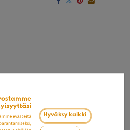
vostamme
tyisyyttäsi
Hyväksy kaikki
ämme evästeitä
parantamiseksi,