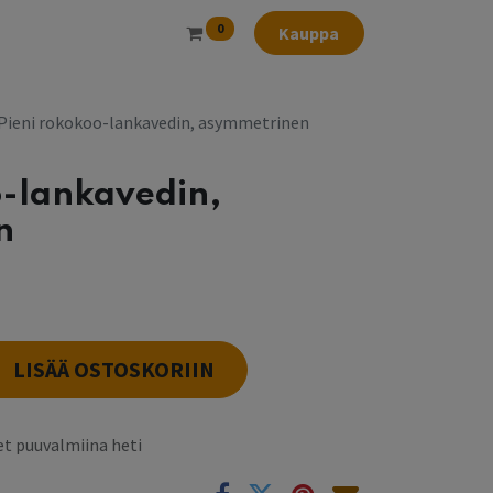
0
Kauppa
Pieni rokokoo-lankavedin, asymmetrinen
o-lankavedin,
n
LISÄÄ OSTOSKORIIN
t puuvalmiina heti
k