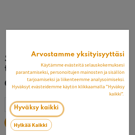
Arvostamme yksityisyyttäsi
Salmiakkitaustalevy,
Käytämme evästeitä selauskokemuksesi
tumma
parantamiseksi, personoitujen mainosten ja sisällön
tarjoamiseksi ja liikenteemme analysoimiseksi.
0,80
€
2,00
€
Hyväksyt evästeidemme käytön klikkaamalla ”Hyväksy
kaikki”.
Hyväksy kaikki
LISÄÄ OSTOSKORIIN
Hylkää Kaikki