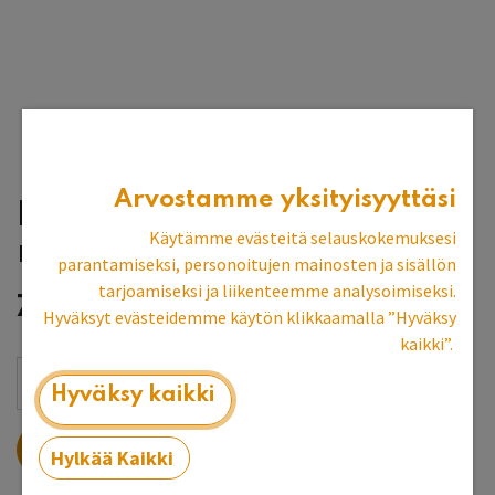
Arvostamme yksityisyyttäsi
Posliininuppi, 'sininen
Käytämme evästeitä selauskokemuksesi
ruusu'
parantamiseksi, personoitujen mainosten ja sisällön
tarjoamiseksi ja liikenteemme analysoimiseksi.
7,97
€
Hyväksyt evästeidemme käytön klikkaamalla ”Hyväksy
kaikki”.
Hyväksy kaikki
LISÄÄ OSTOSKORIIN
Hylkää Kaikki