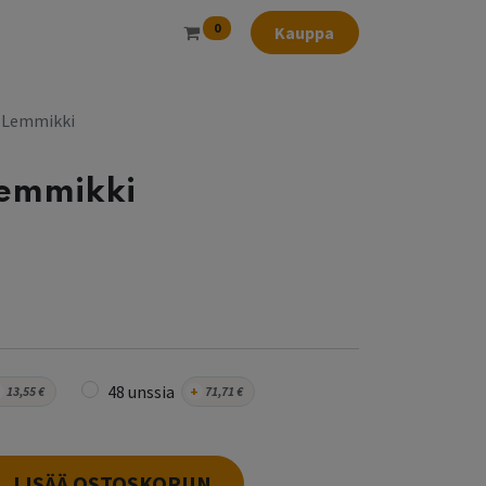
0
Kauppa
 Lemmikki
Lemmikki
48 unssia
13,55
€
+
71,71
€
LISÄÄ OSTOSKORIIN