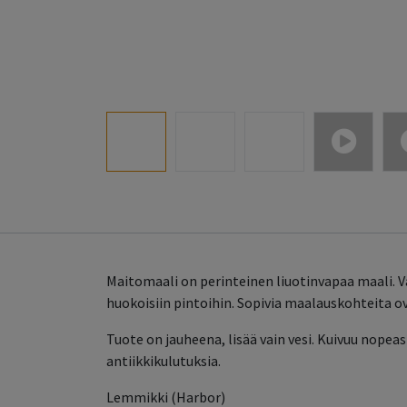
Maitomaali on perinteinen liuotinvapaa maali. 
huokoisiin pintoihin. Sopivia maalauskohteita o
Tuote on jauheena, lisää vain vesi. Kuivuu nopea
antiikkikulutuksia.
Lemmikki (Harbor)