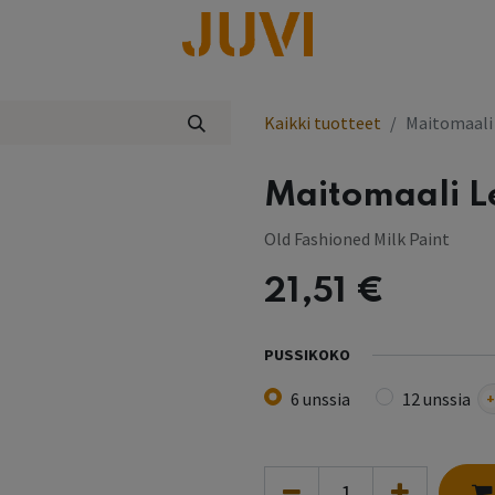
lisää
Kaikki tuotteet
Maitomaali
Maitomaali 
Old Fashioned Milk Paint
21,51
€
PUSSIKOKO
6 unssia
12 unssia
+