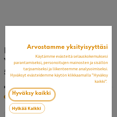
Arvostamme yksityisyyttäsi
Korkea sivupöytä
Käytämme evästeitä selauskokemuksesi
välitasolla
parantamiseksi, personoitujen mainosten ja sisällön
tarjoamiseksi ja liikenteemme analysoimiseksi.
572,91
€
Hyväksyt evästeidemme käytön klikkaamalla ”Hyväksy
kaikki”.
KOKO
Hyväksy kaikki
100x35x95
80x35x95
-
50,00
€
Hylkää Kaikki
115x35x95
135x35x95
+
115,00
€
+
300,00
€