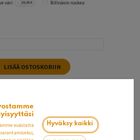
e väri
Billnäsin ruskea
-
29,48
€
LISÄÄ OSTOSKORIIN
t puuvalmiina heti
vostamme
k
tyisyyttäsi
Hyväksy kaikki
ämme evästeitä
parantamiseksi,