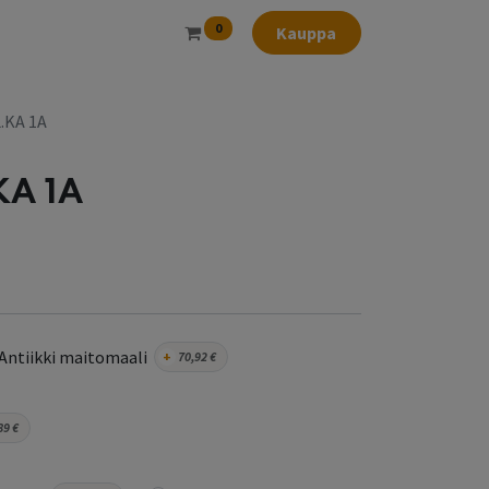
0
Kauppa
L.KA 1A
.KA 1A
Antiikki maitomaali
+
70,92
€
89
€