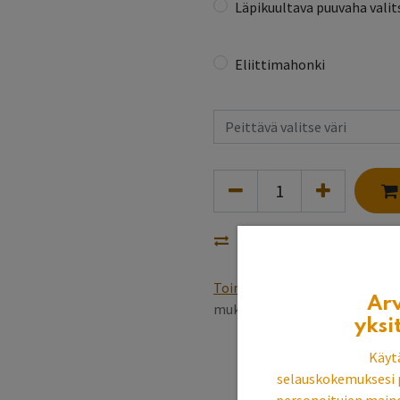
Läpikuultava puuvaha valits
Eliittimahonki
Vertaa
Toimitusehdot
Varastotuottee
Ar
mukaan, pintakäsittely 5~6 v
yksi
Käyt
selauskokemuksesi 