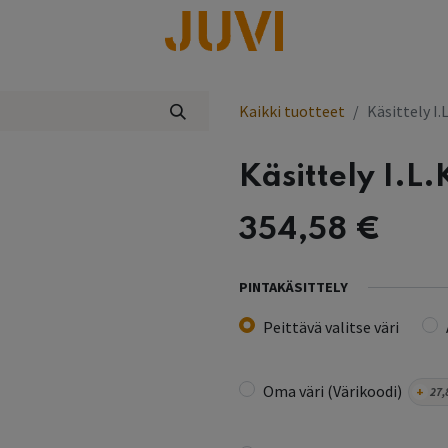
lisää
Kaikki tuotteet
Käsittely I.
Käsittely I.L
354,58
€
PINTAKÄSITTELY
Peittävä valitse väri
Oma väri (Värikoodi)
+
27,