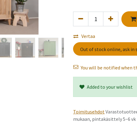
Vertaa
Out of stock online, ask in 
You will be notified when th
Added to your wishlist
Ar
yksi
Toimitusehdot
Varastotuottee
mukaan, pintakäsittely 5~6 v
Käyt
selauskokemuksesi 