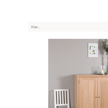
Etusivu
Kaikki tuotteet
Yhteystiedot
Lue 