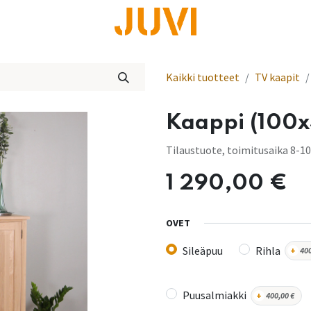
lisää
Kaikki tuotteet
TV kaapit
Kaappi (100x
Tilaustuote, toimitusaika 8-10
1 290,00
€
OVET
Sileäpuu
Rihla
+
40
Puusalmiakki
+
400,00
€