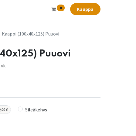
0
Kauppa
Kaappi (100x40x125) Puuovi
40x125) Puuovi
 vk
Sileäkehys
0,00
€