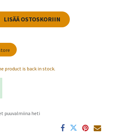
LISÄÄ OSTOSKORIIN
store
e product is back in stock.
vostamme
tyisyyttäsi
t puuvalmiina heti
k
Hyväksy kaikki
ämme evästeitä
parantamiseksi,