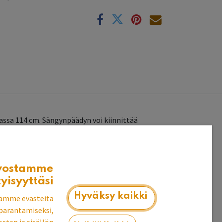
k
ssa 114 cm. Sängynpäädyn voi kiinnittää
vostamme
tyisyyttäsi
Hyväksy kaikki
ämme evästeitä
parantamiseksi,