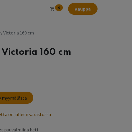
0
Kauppa
 Victoria 160 cm
Victoria 160 cm
sy myymälästä
tta on jälleen varastossa
t puuvalmiina heti