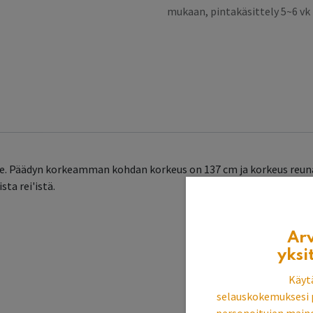
mukaan, pintakäsittely 5~6 v
le. Päädyn korkeamman kohdan korkeus on 137 cm ja korkeus reuna
ta rei'istä.
Ar
yksi
Käyt
selauskokemuksesi 