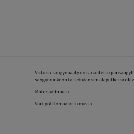
Victoria-sängynpääty on tarkoitettu parisängyl
sängynrunkoon tai seinään sen alaputkessa olevis
Materiaali: rauta.
Väri: polttomaalattu musta