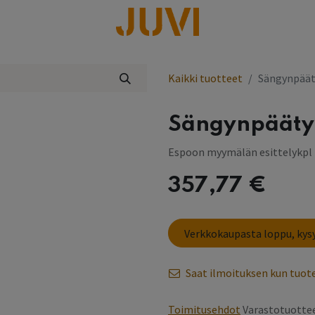
lisää
Kaikki tuotteet
Sängynpääty
Sängynpääty 
Espoon myymälän esittelykpl
357,77
€
Verkkokaupasta loppu, ky
Saat ilmoituksen kun tuote
Toimitusehdot
Varastotuottee