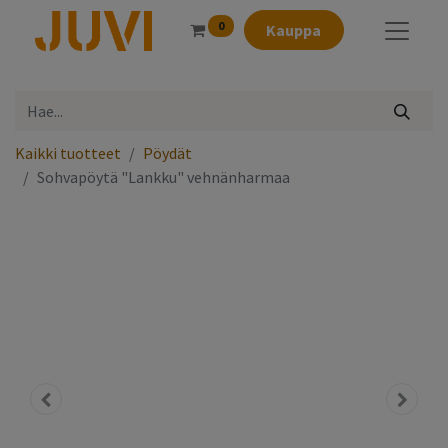
0
Kauppa
Kaikki tuotteet
Pöydät
Sohvapöytä "Lankku" vehnänharmaa