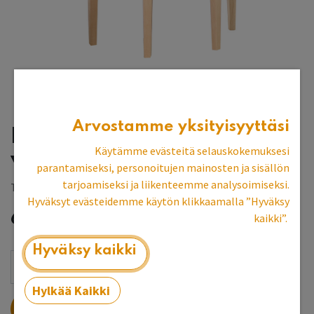
Arvostamme yksityisyyttäsi
Puolipyöreä pöytä
Käytämme evästeitä selauskokemuksesi
välitasolla (65 cm)
parantamiseksi, personoitujen mainosten ja sisällön
tarjoamiseksi ja liikenteemme analysoimiseksi.
Tilaustuote, toimitusaika 8-10 vk
Hyväksyt evästeidemme käytön klikkaamalla ”Hyväksy
684,46
€
kaikki”.
Hyväksy kaikki
Hylkää Kaikki
LISÄÄ OSTOSKORIIN